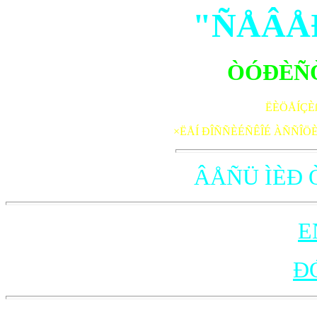
"ÑÅÂÅÐ
ÒÓÐÈÑÒ
ËÈÖÅÍÇÈß
×ËÅÍ ÐÎÑÑÈÉÑÊÎÉ ÀÑÑÎ
ÂÅÑÜ ÌÈÐ Ò
E
Ð