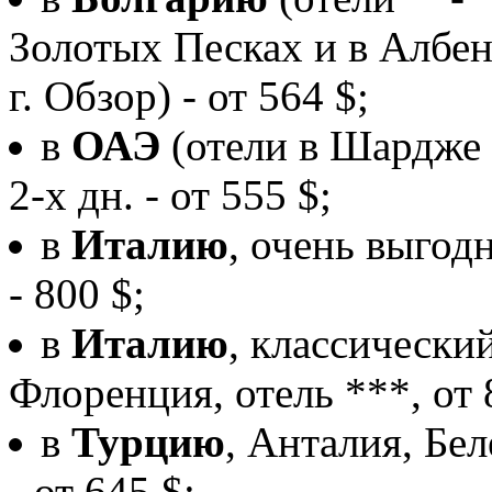
Золотых Песках и в Албен
г. Обзор) - от 564 $;
в
ОАЭ
(отели в Шардже и
2-х дн. - от 555 $;
в
Италию
, очень выгод
- 800 $;
в
Италию
, классически
Флоренция, отель ***, от 8
в
Турцию
, Анталия, Бел
- от 645 $;