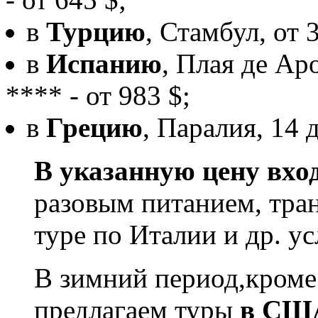
в
Турцию
, Стамбул, от 3
в
Испанию
, Плая де Ар
**** - от 983 $;
в
Грецию
, Паралия, 14 д
В указанную цену вхо
разовым питанием, тран
туре по Италии и др. ус
В зимний период,кроме
предлагаем туры
в США