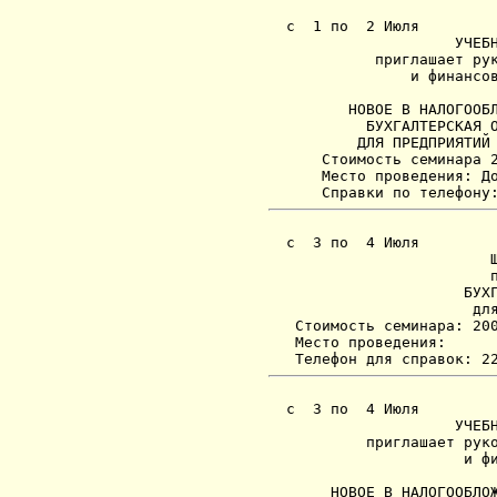
  с  1 по  2 Июля

                     УЧЕБН
            приглашает рук
                и финансов
                          
         НОВОЕ В НАЛОГООБЛ
           БУХГАЛТЕРСКАЯ О
          ДЛЯ ПРЕДПРИЯТИЙ 
      Стоимость семинара 2
      Место проведения: До
  с  3 по  4 Июля

                         Ш
                         п
                      БУХГ
                       для
   Стоимость семинара: 200
   Место проведения:

  с  3 по  4 Июля

                     УЧЕБН
           приглашает руко
                      и фи
                          
       НОВОЕ В НАЛОГООБЛОЖ