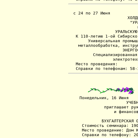
  с 24 по 27 Июня

                        ХОЛД
                         "УР
                            
                   УРАЛЬСКУЮ
   К 110-летию 1-ой Сибирско
        Универсальная промыш
    металлообработка, инстру
                      ЭНЕРГО
          Специализированная
                  электротех
   Место проведения:

  Понедельник, 16 Июня

                     УЧЕБН
            приглашает рук
                и финансов
                          
           БУХГАЛТЕРСКАЯ О
   Стоимость семинара: 190
   Место проведение: Дом К