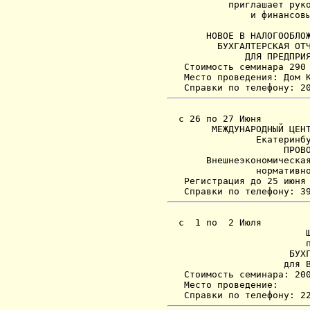
           приглашает руко
               и финансовы
                          
       НОВОЕ В НАЛОГООБЛОЖ
         БУХГАЛТЕРСКАЯ ОТЧ
              ДЛЯ ПРЕДПРИЯ
   Стоимость семинара 290 
   Место проведения: Дом К
  с 26 по 27 Июня

        МЕЖДУНАРОДНЫЙ ЦЕНТ
                Екатеринбу
                     ПРОВО
       Внешнеэкономическая
                нормативно
   Регистрация до 25 июня

  с  1 по  2 Июля

                         Ш
                         п
                      БУХГ
                     для В
   Стоимость семинара: 200
   Место проведение:
