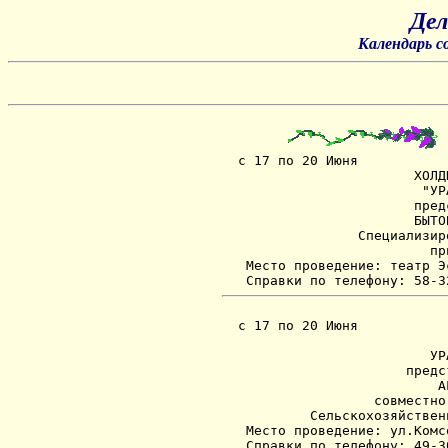
Дел
Календарь с
  с 17 по 20 Июня

                        ХОЛД
                         "УР
                        пред
                        БЫТО
                 Специализир
                          пр
   Место проведение: театр Э
  с 17 по 20 Июня

                            
                          УР
                       предс
                           А
                   совместно
           Сельскохозяйствен
   Место проведение: ул.Комс