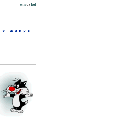
win
or
koi