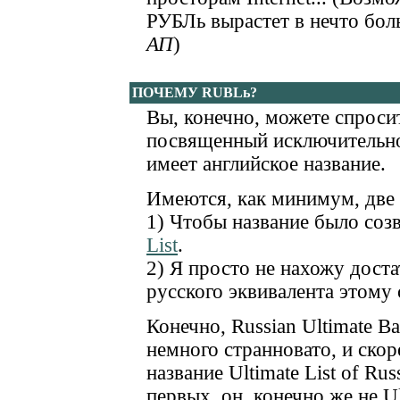
РУБЛь вырастет в нечто бол
АП
)
ПОЧЕМУ RUBLь?
Вы, конечно, можете спросит
посвященный исключительно
имеет английское название.
Имеются, как минимум, две
1) Чтобы название было со
List
.
2) Я просто не нахожу дост
русского эквивалента этому
Конечно, Russian Ultimate Ba
немного странновато, и ско
название Ultimate List of Rus
первых, он, конечно же не Ul