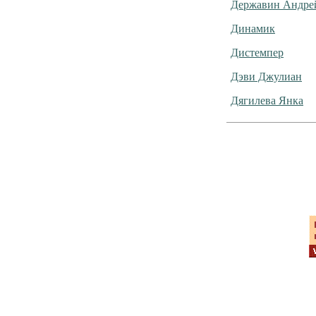
Державин Андре
Динамик
Дистемпер
Дэви Джулиан
Дягилева Янка