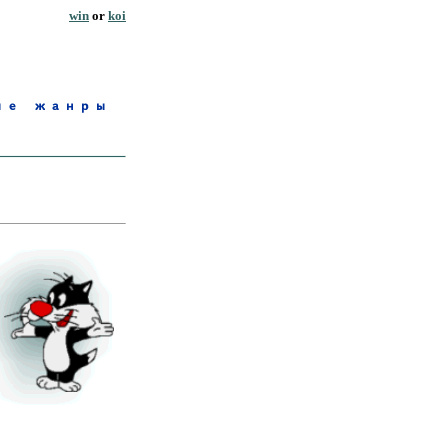
win
or
koi