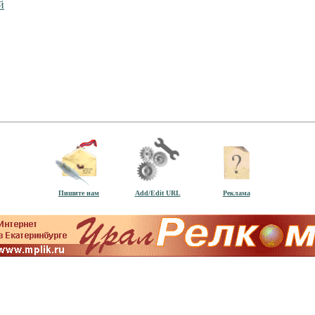
й
Пишите нам
Add/Edit URL
Реклама