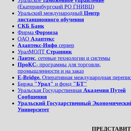
Уральское
таможенное управление
(Екатеринбургский РО ГНИВЦ)
Уральский международный
Центр
дистанционного обучения
СКБ Банк
Фирма
Формоза
ОАО
Адаптекс
Адаптекс-Инфо
сервер
УралМОЛТ
Странник
Лантес
, сетевые технологии и системы
ПроКС
- программы для торговли,
промышленности и на заказ
E-Bridge.
Оперативная международная перепис
Биржа
"Урал"
и фонд
"БТ"
Уральская Государственная
Академия Путей
Сообщения
Уральский Государственный Экономически
Университет
ПРЕДСТАВИ